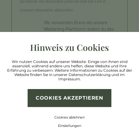
Sie können den Newsletter jederzeit über den Link in
unserem Newsletter abbestellen.
Wir verwenden Brevo als unsere
Marketing-Plattform. Indem du das
Formular absendest, erklärst du dich
einverstanden, dass die von dir
Hinweis zu Cookies
angegebenen persönlichen
Informationen an Brevo zur
Wir nutzen Cookies auf unserer Website. Einige von ihnen sind
Bearbeitung übertragen werden
essenziell, während andere uns helfen, diese Website und Ihre
gemäß den
Datenschutzrichtlinien
Erfahrung zu verbessern. Weitere Informationen zu Cookies auf der
Website finden Sie in unserer
Datenschutzerklärung
und im
von Brevo.
Impressum
.
ANMELDEN
COOKIES AKZEPTIEREN
Cookies ablehnen
Einstellungen