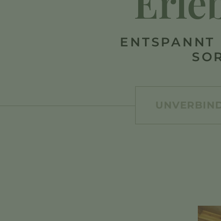
Erle
ENTSPANNT 
SO
UNVERBIND