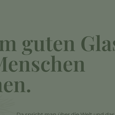
em guten Gla
Menschen
en.
Da spricht man über die Welt und das