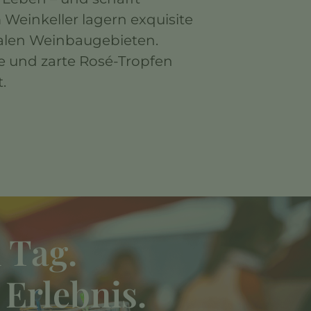
 Weinkeller lagern exquisite
nalen Weinbaugebieten.
e und zarte Rosé-Tropfen
t.
 Tag.
 Erlebnis.