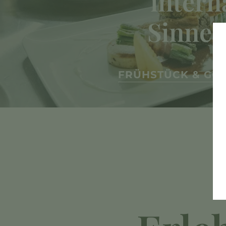
intern
Sinnes
FRÜHSTÜCK & GO