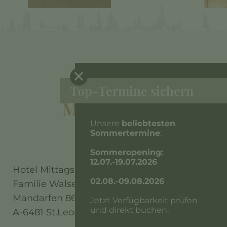
×
Top-Termine sichern
Unsere
beliebtesten
Sommertermine
:
Sommeropening:
12.07.-19.07.2026
Hotel Mittagskogel
02.08.-09.08.2026
Familie Walser
Mandarfen 86
Jetzt Verfügbarkeit prüfen
und direkt buchen.
A-6481 St.Leonhard/Pitztal